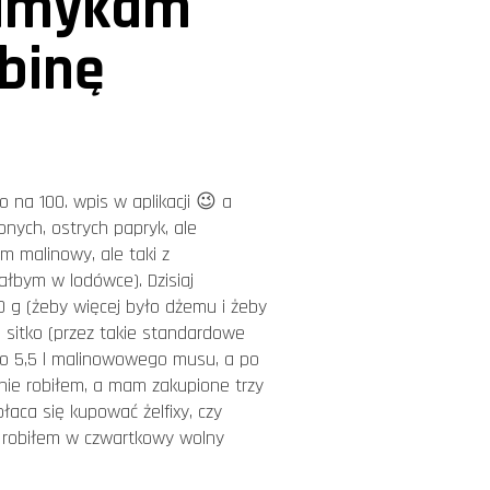
Zamykam
obinę
 na 100. wpis w aplikacji 😉 a
nych, ostrych papryk, ale
m malinowy, ale taki z
ałbym w lodówce). Dzisiaj
0 g (żeby więcej było dżemu i żeby
 sitko (przez takie standardowe
oło 5,5 l malinowowego musu, a po
 nie robiłem, a mam zakupione trzy
łaca się kupować żelfixy, czy
o robiłem w czwartkowy wolny