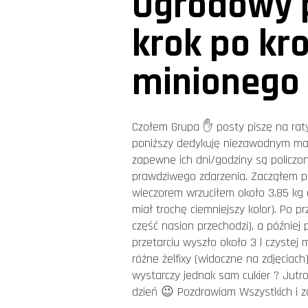
Ogrodowy 
krok po kr
minionego 
Czołem Grupa ✋ posty piszę na raty, 
poniższy dedykuję niezawodnym mali
zapewne ich dni/godziny są policzo
prawdziwego zdarzenia. Zacząłem prz
wieczorem wrzuciłem około 3,85 kg 
miał trochę ciemniejszy kolor). Po 
część nasion przechodzi), a późnie
przetarciu wyszło około 3 l czystej
różne żelfixy (widoczne na zdjęciac
wystarczy jednak sam cukier ? Jutr
dzień 😉 Pozdrawiam Wszystkich i 