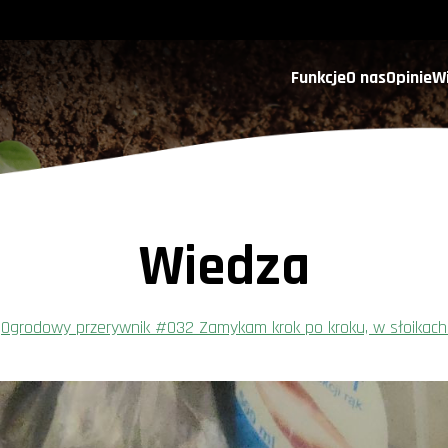
Funkcje
O nas
Opinie
W
Wiedza
Ogrodowy przerywnik #032 Zamykam krok po kroku, w słoikach 