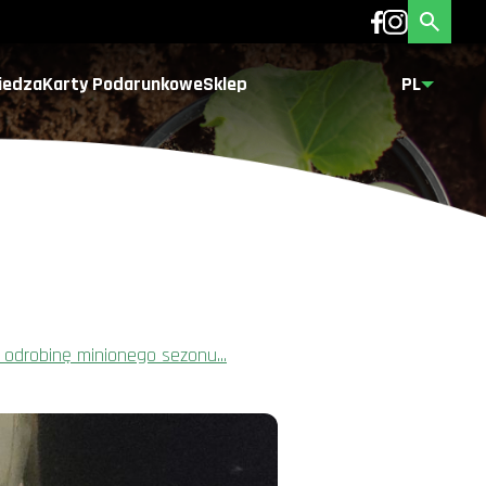
iedza
Karty Podarunkowe
Sklep
PL
odrobinę minionego sezonu...