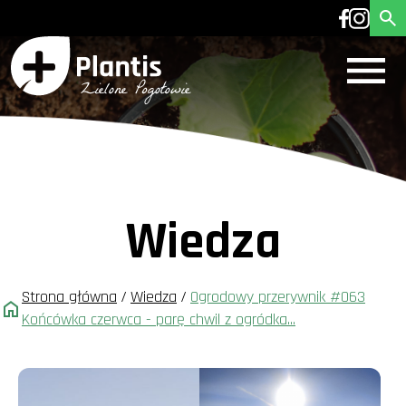
Wiedza
Strona główna
/
Wiedza
/
Ogrodowy przerywnik #063
Końcówka czerwca - parę chwil z ogródka...