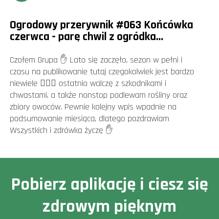
Ogrodowy przerywnik #063 Końcówka
czerwca - parę chwil z ogródka...
Czołem Grupa ✋ Lato się zaczęło, sezon w pełni i
czasu na publikowanie tutaj czegokolwiek jest bardzo
niewiele 🤷🏻‍♂️ ostatnio walczę z szkodnikami i
chwastami, a także nonstop podlewam rośliny oraz
zbiory owoców. Pewnie kolejny wpis wpadnie na
podsumowanie miesiąca, dlatego pozdrawiam
Wszystkich i zdrówka życzę ✋
Pobierz aplikację i ciesz się
zdrowym pięknym