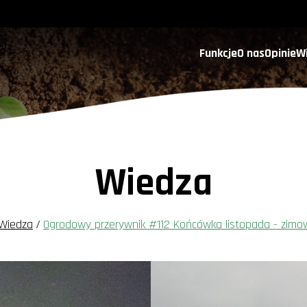
Funkcje
O nas
Opinie
W
Wiedza
Wiedza
/
Ogrodowy przerywnik #112 Końcówka listopada - zimow