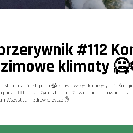
przerywnik #112 K
- zimowe klimaty 🥶❄
 ostatni dzień listopada 😱 znowu wszystko przysypało śniegi
rodzie 🤷🏻‍♂️ takie życie. Jutro może wleci podsumowanie listo
am Wszystkich i zdrówka życzę ✋