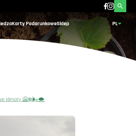
iedza
Karty Podarunkowe
Sklep
PL
e klimaty 🥶❄️🌬️🌨️