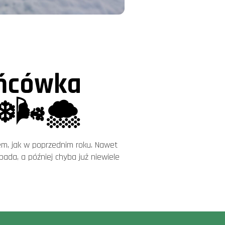
ońcówka
️🌬️🌨️
em, jak w poprzednim roku. Nawet
pada, a później chyba już niewiele