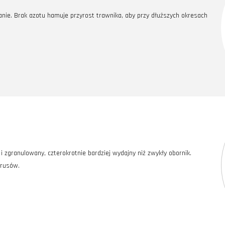
ie. Brak azotu hamuje przyrost trawnika, aby przy dłuższych okresach
zgranulowany, czterokrotnie bardziej wydajny niż zwykły obornik.
irusów.