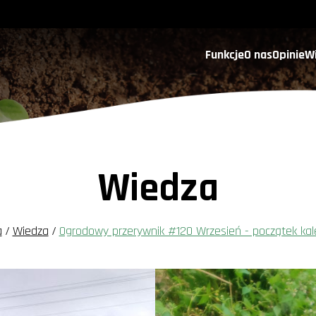
Funkcje
O nas
Opinie
W
Wiedza
a
/
Wiedza
/
Ogrodowy przerywnik #120 Wrzesień - początek kal