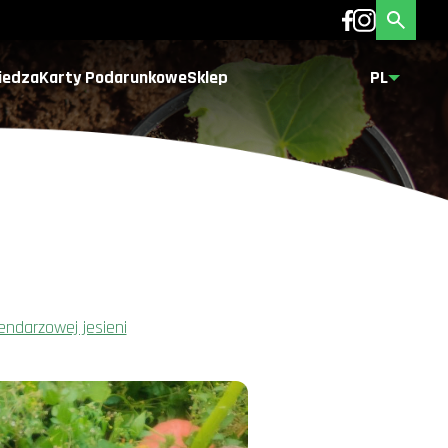
iedza
Karty Podarunkowe
Sklep
PL
endarzowej jesieni