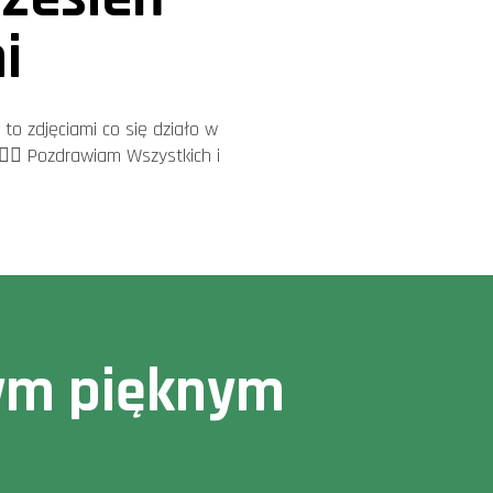
i
 to zdjęciami co się działo w
🤷‍♂️ Pozdrawiam Wszystkich i
owym pięknym