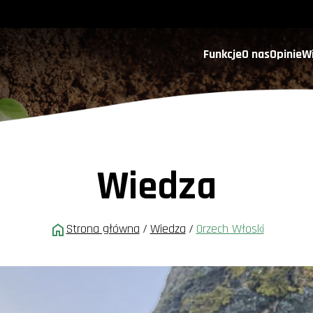
Funkcje
O nas
Opinie
W
Wiedza
Strona główna
/
Wiedza
/
Orzech Włoski