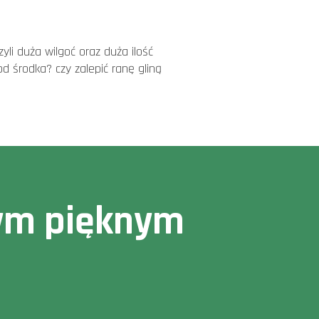
i duża wilgoć oraz duża ilość
 środka? czy zalepić ranę gliną
owym pięknym