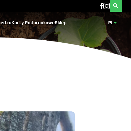
iedza
Karty Podarunkowe
Sklep
PL