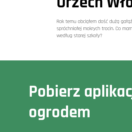
Orzech Wło
Rok temu obciąłem dość dużą gałąź 
spróchniałej mokrych trocin. Co ma
według starej szkoły?
Pobierz aplika
ogrodem