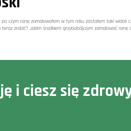
ski
po czym ranę zamalowałem w tym roku zastałem taki widok czyl
m teraz zrobić? Jakim środkiem grzybobójczym zamalować ranę od
cję i ciesz się zdr