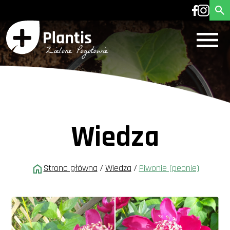
Wiedza
Strona główna
/
Wiedza
/
Piwonie (peonie)