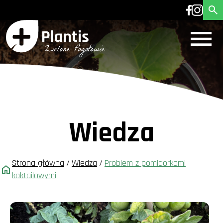
Wiedza
Strona główna
/
Wiedza
/
Problem z pomidorkami
koktailowymi