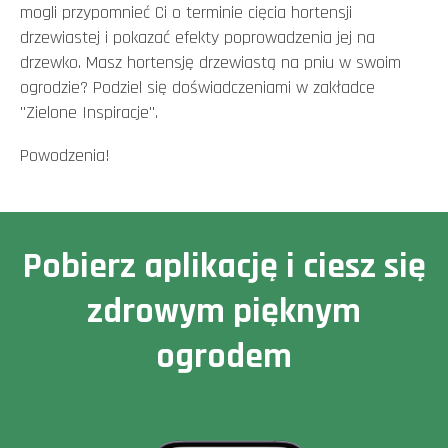
mogli przypomnieć Ci o terminie cięcia hortensji
drzewiastej i pokazać efekty poprowadzenia jej na
drzewko. Masz hortensję drzewiastą na pniu w swoim
ogrodzie? Podziel się doświadczeniami w zakładce
"Zielone Inspiracje".
Powodzenia!
Pobierz aplikację i ciesz się
zdrowym pięknym
ogrodem