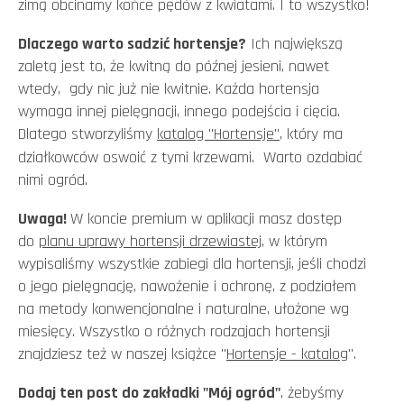
zimą obcinamy końce pędów z kwiatami. I to wszystko!
Dlaczego warto sadzić hortensje?
Ich największą
zaletą jest to, że kwitną do późnej jesieni, nawet
wtedy, gdy nic już nie kwitnie. Każda hortensja
wymaga innej pielęgnacji, innego podejścia i cięcia.
Dlatego stworzyliśmy
katalog "Hortensje"
, który ma
działkowców oswoić z tymi krzewami. Warto ozdabiać
nimi ogród.
Uwaga!
W koncie premium w aplikacji masz dostęp
do
planu uprawy hortensji drzewiastej
, w którym
wypisaliśmy wszystkie zabiegi dla hortensji, jeśli chodzi
o jego pielęgnację, nawożenie i ochronę, z podziałem
na metody konwencjonalne i naturalne, ułożone wg
miesięcy. Wszystko o różnych rodzajach hortensji
znajdziesz też w naszej książce "
Hortensje - katalog
".
Dodaj ten post do zakładki "Mój ogród"
, żebyśmy