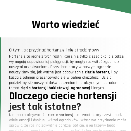
Warto wiedzieć
O tym, jak przycinać hortensje i nie stracić głowy
Hortensje to jedne z tych roślin, które nie tylko cieszą oko, ale także
wymagają odpowiedniej pielęgnacji, by mogły rozkwitać zgodnie z
naszymi oczekiwaniami. Przez lata pracy w naszym ogrodzie
nauczyliśmy się, jak ważne jest odpowiednie
cięcie hortensji
, by
każda z odmian prezentowała się w pełnej okazałości. Dzisiaj
podzielimy się naszymi doświadczeniami i praktycznymi poradami na
temat
cięcia hortensji bukietowej
,
ogrodowej
i innych.
Dlaczego cięcie hortensji
jest tak istotne?
Nie ma co ukrywać, że
cięcie hortensji
to temat, który często budzi
wiele emocji i dyskusji wśród ogrodników. Właściwe przycinanie może
sprawić, że roślina zakwitnie bardziej obficie, a jej krzewy będą
wyglądać zdrowo i estetycznie. Ale czy każda hortensja wymaga tego