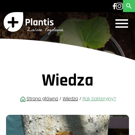
Wiedza
Strona główna
/
Wiedza
/
Rak bakteryjny?