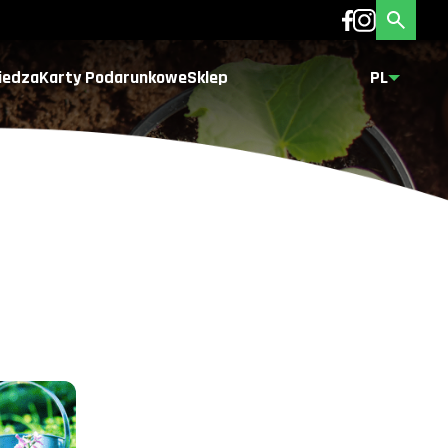
iedza
Karty Podarunkowe
Sklep
PL