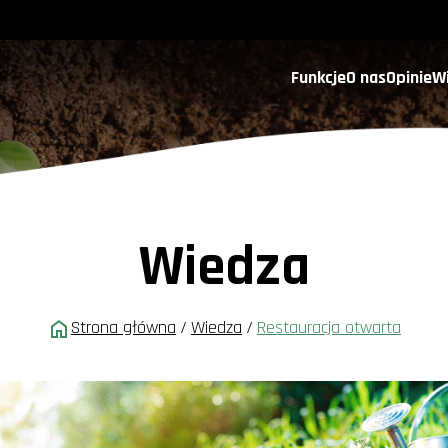
Funkcje
O nas
Opinie
W
Wiedza
Strona główna
/
Wiedza
/
Restauracja otwarta