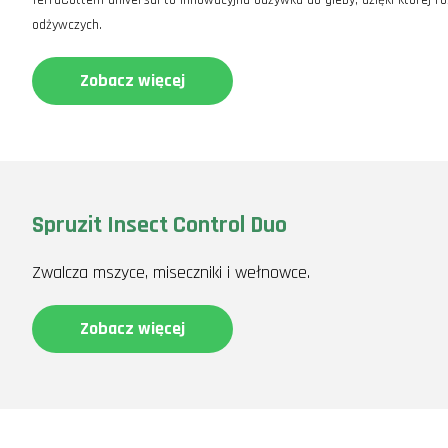
TerraCottem universal to innowacyjna odżywka do gleby, dzięki której 
odżywczych.
Zobacz więcej
Spruzit Insect Control Duo
Zwalcza mszyce, miseczniki i wełnowce.
Zobacz więcej