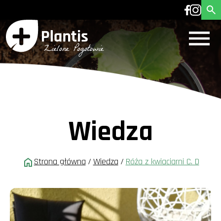
Wiedza
Strona główna
/
Wiedza
/
Róża z kwiaciarni C. D