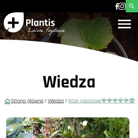
Wiedza
Strona główna
/
Wiedza
/
Róże rabatowe🌹🌹🌹🌹🌹🤓