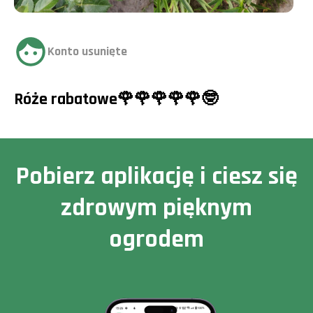
Konto usunięte
Róże rabatowe🌹🌹🌹🌹🌹🤓
Pobierz aplikację i ciesz się
zdrowym pięknym
ogrodem