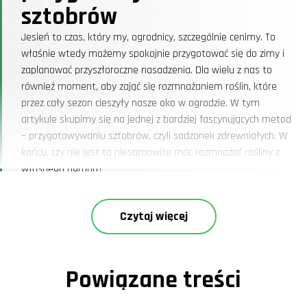
sztobrów
Jesień to czas, który my, ogrodnicy, szczególnie cenimy. To
właśnie wtedy możemy spokojnie przygotować się do zimy i
zaplanować przyszłoroczne nasadzenia. Dla wielu z nas to
również moment, aby zająć się rozmnażaniem roślin, które
przez cały sezon cieszyły nasze oko w ogrodzie. W tym
artykule skupimy się na jednej z bardziej fascynujących metod
– przygotowywaniu sztobrów, czyli sadzonek zdrewniałych. W
końcu, czy nie jest to niesamowite móc rozmnażać rośliny z
własnego ogrodu?
Rozmnażanie roślin:
sztobry i inne metody
Czytaj więcej
Rozmnażanie roślin to temat, który fascynuje wielu
pasjonatów ogrodnictwa. Istnieje wiele sposobów
rozmnażania się roślin, a każdy z nich ma swoje unikalne zalety
Powiązane treści
i zastosowania. W naszym ogrodzie często korzystamy z
rozmnażania wegetatywnego roślin, co pozwala nam