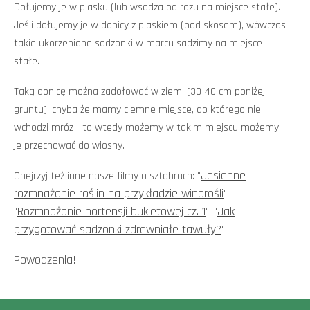
Dołujemy je w piasku (lub wsadza od razu na miejsce stałe).
Jeśli dołujemy je w donicy z piaskiem (pod skosem), wówczas
takie ukorzenione sadzonki w marcu sadzimy na miejsce
stałe.
Taką donicę można zadołować w ziemi (30-40 cm poniżej
gruntu), chyba że mamy ciemne miejsce, do którego nie
wchodzi mróz - to wtedy możemy w takim miejscu możemy
je przechować do wiosny.
Jesienne
Obejrzyj też inne nasze filmy o sztobrach: "
rozmnażanie roślin na przykładzie winorośli
",
Rozmnażanie hortensji bukietowej cz. 1
Jak
"
", "
przygotować sadzonki zdrewniałe tawuły?
".
Powodzenia!