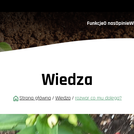
Funkcje
O nas
Opinie
W
Wiedza
Strona główna
/
Wiedza
/
rozwar co mu dolega?