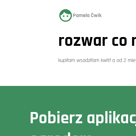
Pamela Ćwik
rozwar co 
kupiłam wsadziłam kwitł a od 2 mies
Pobierz aplika