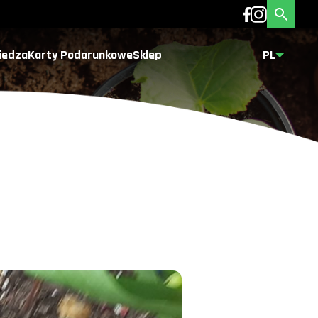
iedza
Karty Podarunkowe
Sklep
PL