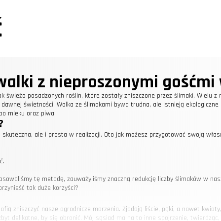
ć
walki z nieproszonymi gośćmi
k świeżo posadzonych roślin, które zostały zniszczone przez ślimaki. Wielu z n
h dawnej świetności. Walka ze ślimakami bywa trudna, ale istnieją ekologicz
po mleku oraz piwa.
?
o skuteczna, ale i prosta w realizacji. Oto jak możesz przygotować swoją włas
ć.
tosowaliśmy tę metodę, zauważyliśmy znaczną redukcję liczby ślimaków w nasz
rzynieść tak duże korzyści?
afią zniszczyć nasze ogrodnicze marzenia. Zjadają liście, pąki, a nawet kwiaty
zbyt delikatne, by się obronić. Mój sąsiad ma na to inne spojrzenie, twierdząc,