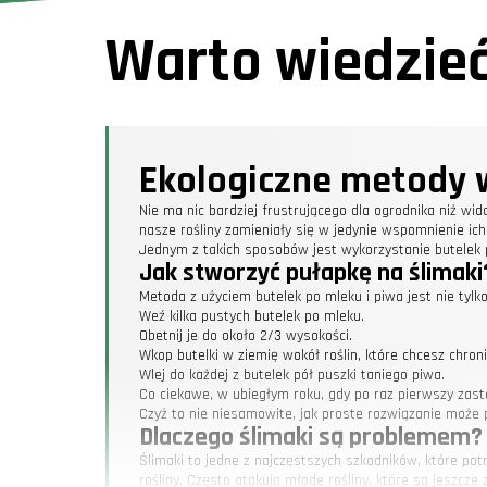
Warto wiedzie
Ekologiczne metody 
Nie ma nic bardziej frustrującego dla ogrodnika niż wido
nasze rośliny zamieniały się w jedynie wspomnienie ic
Jednym z takich sposobów jest wykorzystanie butelek 
Jak stworzyć pułapkę na ślimaki
Metoda z użyciem butelek po mleku i piwa jest nie tylk
Weź kilka pustych butelek po mleku.
Obetnij je do około 2/3 wysokości.
Wkop butelki w ziemię wokół roślin, które chcesz chroni
Wlej do każdej z butelek pół puszki taniego piwa.
Co ciekawe, w ubiegłym roku, gdy po raz pierwszy zas
Czyż to nie niesamowite, jak proste rozwiązanie może p
Dlaczego ślimaki są problemem?
Ślimaki to jedne z najczęstszych szkodników, które potr
rośliny. Często atakują młode rośliny, które są jeszcze 