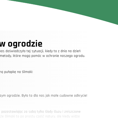
 w ogrodzie
as doświadczyło tej sytuacji, kiedy to z dnia na dzień
ne metody, które mogą pomóc w ochronie naszego ogrodu.
ną pułapkę na ślimaki:
ym ogrodzie. Było to dla nas jak małe cudowne odkrycie!
, pozostawiając za sobą tylko ślady śluzu i zniszczone
 że ślimaki to po prostu część natury, ale kiedy widzę