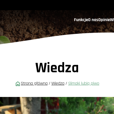
Funkcje
O nas
Opinie
W
Wiedza
Strona główna
/
Wiedza
/
ślimaki lubią piwo