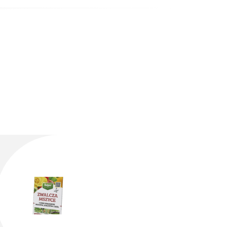
iedy jeszcze nie znaliśmy metody z piwem, próbowaliśmy
ego było szkodliwe dla innych organizmów w ogrodzie.
liśmy wykorzystać stare butelki po mleku i piwo.
 prawdziwy sukces!
o eksperymentować i dostosowywać techniki do własnych
oim roślinom jak najlepszą ochronę. Na przykład, można
chrony roślin to klucz do zdrowego i pięknego ogrodu.
dczeniami.
woimi historiami i poradami w komentarzach. Pamiętajcie