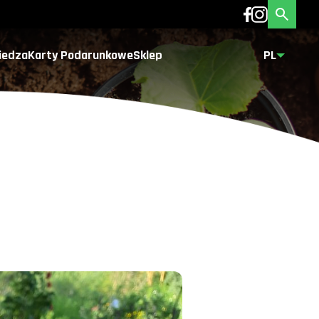
iedza
Karty Podarunkowe
Sklep
PL