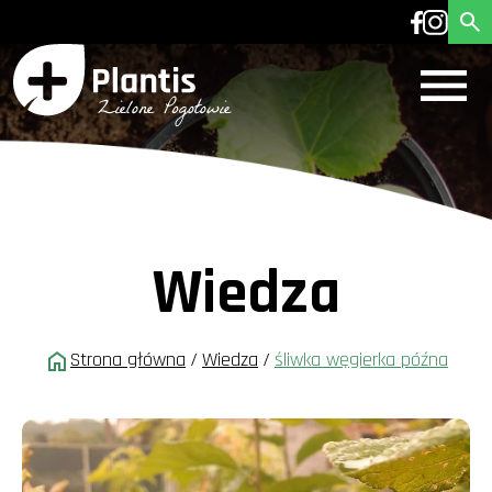
Wiedza
Strona główna
/
Wiedza
/
śliwka węgierka późna