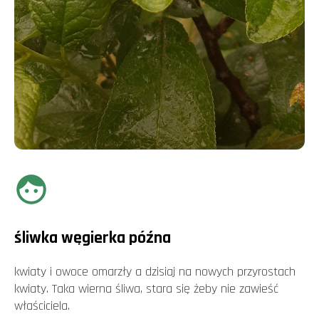
śliwka węgierka późna
kwiaty i owoce omarzły a dzisiaj na nowych przyrostach
kwiaty. Taka wierna śliwa, stara się żeby nie zawieść
właściciela.