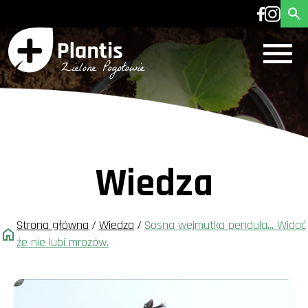
Wiedza
Strona główna
/
Wiedza
/
Sosna wejmutka pendula... Widać
że nie lubi mrozów.