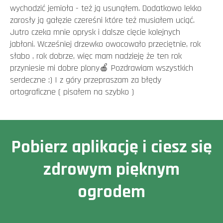
wychodzić jemioła - też ją usunąłem. Dodatkowo lekko
zarosły ją gałęzie czereśni które też musiałem uciąć.
Jutro czeka mnie oprysk i dalsze cięcie kolejnych
jabłoni. Wcześniej drzewko owocowało przeciętnie, rok
słabo , rok dobrze, więc mam nadzieję że ten rok
przyniesie mi dobre plony🍎 Pozdrawiam wszystkich
serdeczne :) I z góry przepraszam za błędy
ortograficzne ( pisałem na szybko )
Pobierz aplikację i ciesz się
zdrowym pięknym
ogrodem