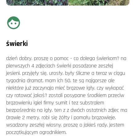
świerki
dzień dobry. proszę o pomoc - co dolega świerkom? na
pierwszych 4 zdjęciach świerki posadzone zeszłej
jesieni. przyjęły się, urosły, były śliczne a teraz w ciągu
tygodnia dramat. mam ich 50. te są najgorsze ale
niektóre już zaczynaja mieć brązowe igły. czy wykopać
czy ratować jakoś? zostali posypane środkiem przeciw
brązowieniu igiel firmy sumit i tez substralem
bezpośrednio na igły. ten z z dwóch ostatnich zdjec ma
Orawie 2 metry. robi się żółty i pomału brązowieje.
wsadzony zeszłej wiosny. proszę o jakieś rady, jestem
początkującym ogrodnikiem.