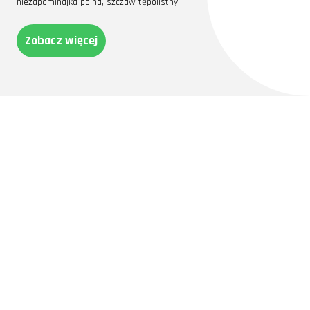
niezapominajka polna, szczaw tępolistny.
Zobacz więcej