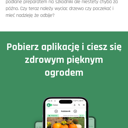
podlane preparatem na szkodniki ale niestety chyba za
późno. Czy teraz należy wyciac drzewo czy poczekać i
mieć nadzieję że odbije?
Pobierz aplikację i ciesz się
zdrowym pięknym
ogrodem