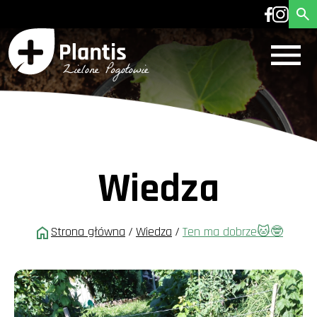
Wiedza
Strona główna
/
Wiedza
/
Ten ma dobrze🐱🤓