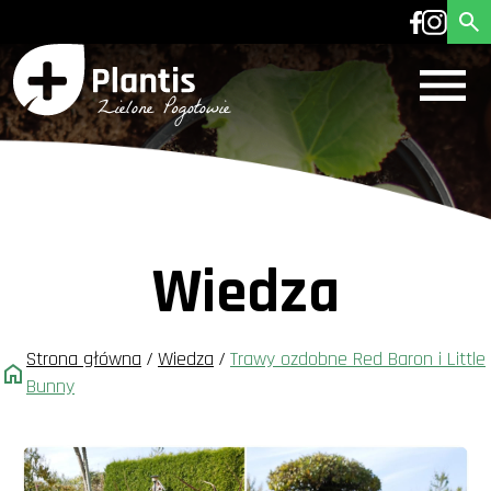
Wiedza
Strona główna
/
Wiedza
/
Trawy ozdobne Red Baron i Little
Bunny