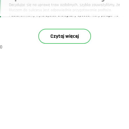
Decydując się na uprawę traw ozdobnych, szybko zauważyliśmy, że
kluczem do sukcesu jest odpowiednie przygotowanie podłoża.
Postanowiliśmy wykorzystać ekologiczny sposób, który polegał na
obłożeniu ziemi kartonami, a następnie podlaniu i wyściółkowaniu
korą. Ta metoda nie tylko poprawia strukturę gleby, ale również
skutecznie ogranicza wzrost chwastów. Co ciekawe, w ubiegłym roku
Czytaj więcej
zastosowaliśmy ten sam sposób dla innych roślin i uzyskaliśmy
podobne wyniki.
Praktyczne wskazówki dotyczące
0
uprawy traw ozdobnych
Wybierz odpowiednie miejsce: trawy ozdobne uwielbiają słońce, więc
wybierz dobrze nasłonecznioną lokalizację w ogrodzie.
Zastosuj odpowiednie podłoże: pamiętaj, że trawy preferują
przepuszczalne gleby. Unikaj ciężkich, gliniastych podłoży, które mogą
zatrzymywać zbyt dużo wody.
Zadbaj o regularne podlewanie: szczególnie w okresie początkowego
wzrostu, kiedy młode trawy potrzebują więcej wilgoci.
Stosuj nawozy naturalne: trawy ozdobne nie są bardzo wymagające,
ale od czasu do czasu warto je zasilić kompostem.
Nasze doświadczenia z
Red Baron i Little Bunny
Każda z tych traw ma swoje unikalne cechy, które przyciągają wzrok.