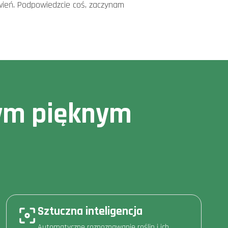
owień. Podpowiedzcie coś, zaczynam
owym pięknym
Sztuczna inteligencja
Automatyczne rozpoznawanie roślin i ich