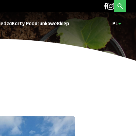
iedza
Karty Podarunkowe
Sklep
PL