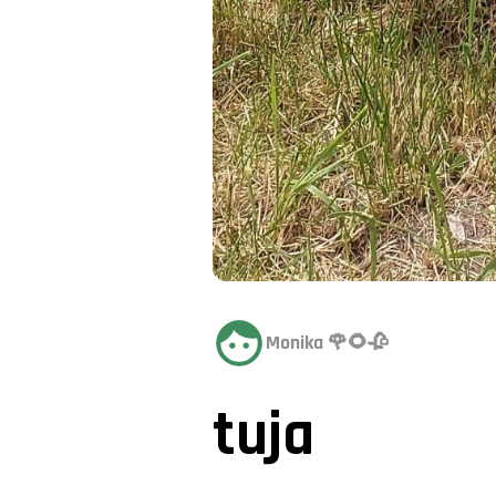
Monika 🌹🌻🥀
tuja