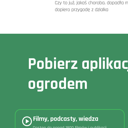
Czy to już, jakaś choroba, dopadła 
dopiero przygodę z dzialka
Pobierz aplika
ogrodem
Filmy, podcasty, wiedza
Dostęp do ponad 1800 filmów i publikacji