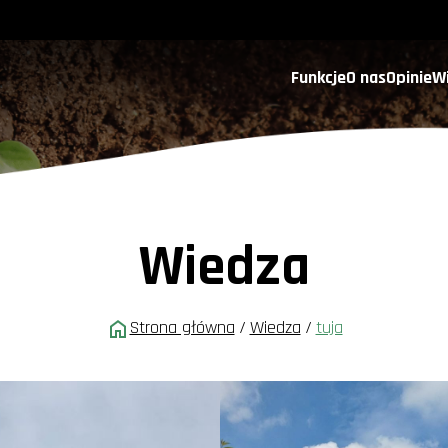
Funkcje
O nas
Opinie
W
Wiedza
Strona główna
/
Wiedza
/
tuja