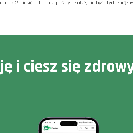
mi tuje? 2 miesiące temu kupiliśmy działkę, nie było tych zbrąz
cję i ciesz się zdr