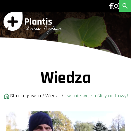
Wiedza
Strona główna
/
Wiedza
/
Uwolnij swoje rośliny od trawy!