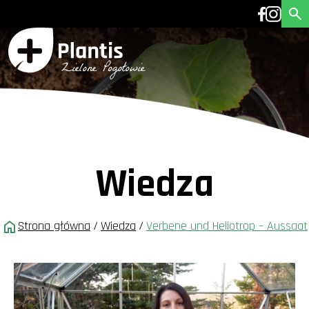
Wiedza
Strona główna
/
Wiedza
/
Verbene und Heliotrop – Aussaat