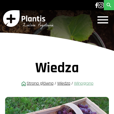
Wiedza
Strona główna
/
Wiedza
/
Winogrono