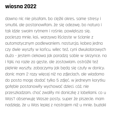
wiosna 2022
dawno nic nie pisałam, bo ciężki okres, same stresy i
smutki, ale postanowiłam, że się odezwę, bo natura i
tak idzie swoim rytmem i rośnie, powiększa się,
pociesza mnie, koi.. warzywa liściaste w ścianie z
automatycznym podlewaniem. nasturcja, kobea jedna
czy dwie wyszły w końcu, wilec też, cyni dwukolorowych
dużo - jestem ciekawa jak poradzą sobie w skrzynce. no
i łąki, na razie za gęste, ale zostawiam. ostróżki też
pięknie wyszły, zobaczymy jak będą się czuły w donicy.
donic mam 2 razy więcej niż na zdjeciach, ale wiadomo
do posta mogę dodać tylko 5 zdjęć. w jedneym korytku
gołębie postanowiły wychować dzieci. cóż, nie
przeszkadzam, choć zwaliły mi doniczkę z lobeliami. co u
Was? obserwuję Wasze posty, super że piszecie. mam
nadzieję, że u Was lepiej z nastrojem niż u mnie. buziaki