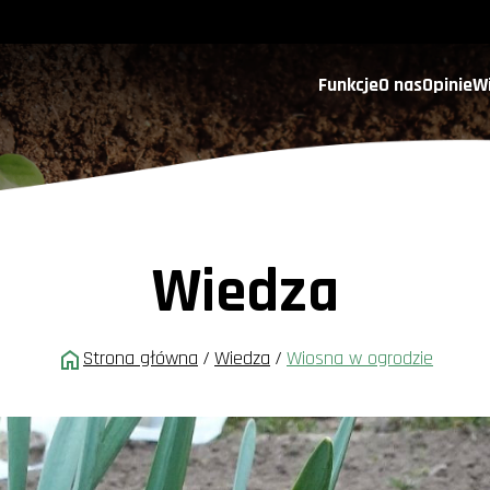
Funkcje
O nas
Opinie
W
Wiedza
Strona główna
/
Wiedza
/
Wiosna w ogrodzie