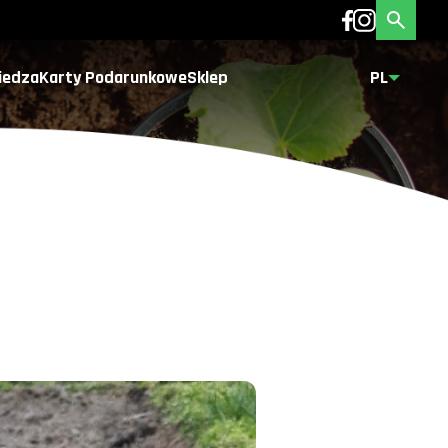
iedza
Karty Podarunkowe
Sklep
PL