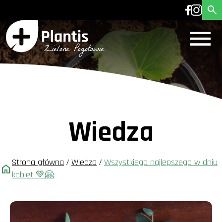
Wiedza
Strona główna
/
Wiedza
/
Wszystkiego najlepszego w dniu
kobiet 💚🤗