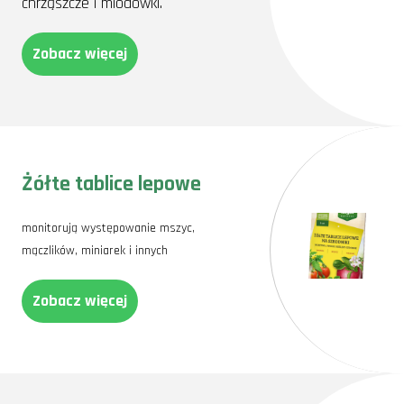
chrząszcze i miodówki.
Zobacz więcej
Żółte tablice lepowe
monitorują występowanie mszyc,
mączlików, miniarek i innych
Zobacz więcej