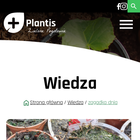
Wiedza
Strona główna
/
Wiedza
/
zagadka dnia