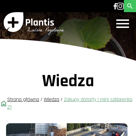
Wiedza
Strona główna
/
Wiedza
/
Zakupy dotarły i mini szklarenka
21