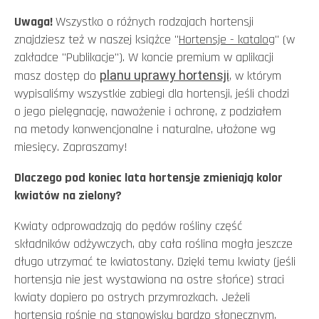
Uwaga!
Wszystko o różnych rodzajach hortensji
znajdziesz też w naszej książce "
Hortensje - katalog
" (w
zakładce "Publikacje"). W koncie premium w aplikacji
masz dostęp do
planu uprawy hortensji
, w którym
wypisaliśmy wszystkie zabiegi dla hortensji, jeśli chodzi
o jego pielęgnację, nawożenie i ochronę, z podziałem
na metody konwencjonalne i naturalne, ułożone wg
miesięcy. Zapraszamy!
Dlaczego pod koniec lata hortensje zmieniają kolor
kwiatów na zielony?
Kwiaty odprowadzają do pędów rośliny część
składników odżywczych, aby cała roślina mogła jeszcze
długo utrzymać te kwiatostany. Dzięki temu kwiaty (jeśli
hortensja nie jest wystawiona na ostre słońce) straci
kwiaty dopiero po ostrych przymrozkach. Jeżeli
hortensja rośnie na stanowisku bardzo słonecznym,