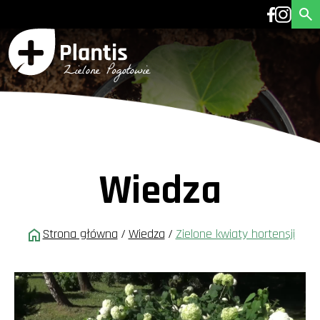
Wiedza
Strona główna
/
Wiedza
/
Zielone kwiaty hortensji