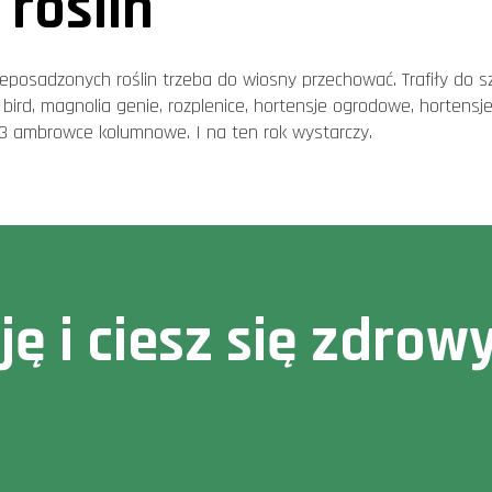
roślin
ieposadzonych roślin trzeba do wiosny przechować. Trafiły do s
w bird, magnolia genie, rozplenice, hortensje ogrodowe, hortens
 3 ambrowce kolumnowe. I na ten rok wystarczy.
cję i ciesz się zdr