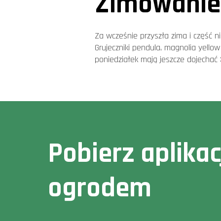
Zimowanie 
Za wcześnie przyszła zima i część n
Grujeczniki pendula, magnolia yello
poniedziałek mają jeszcze dojechać
Pobierz aplika
ogrodem