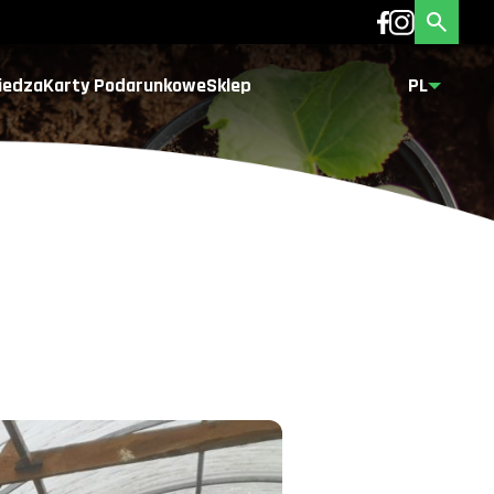
iedza
Karty Podarunkowe
Sklep
PL