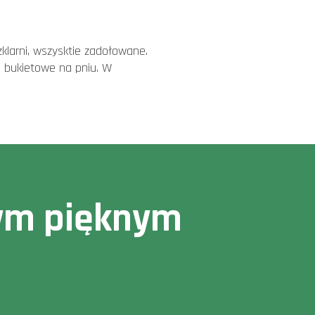
zklarni, wszysktie zadołowane.
je bukietowe na pniu. W
owym pięknym