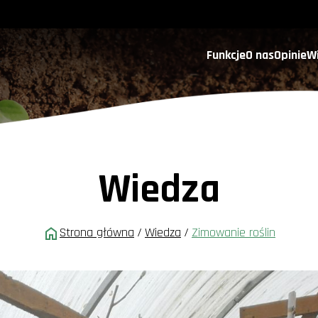
Funkcje
O nas
Opinie
W
Wiedza
Strona główna
/
Wiedza
/
Zimowanie roślin