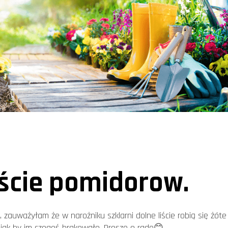
iście pomidorow.
 zauważyłam że w narożniku szklarni dolne liście robią się żóte
 jak by im czegoś brakowało. Proszę o radę😊