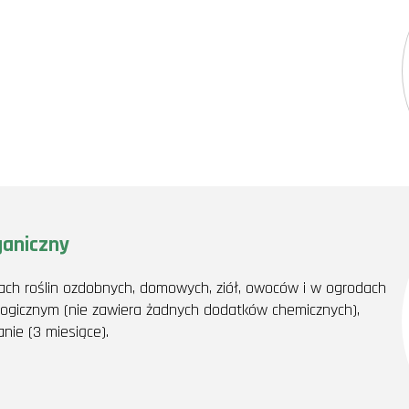
aniczny
h roślin ozdobnych, domowych, ziół, owoców i w ogrodach
logicznym (nie zawiera żadnych dodatków chemicznych),
anie (3 miesiące).