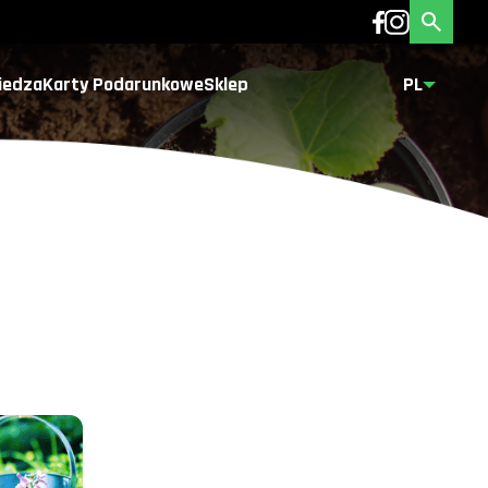
iedza
Karty Podarunkowe
Sklep
PL