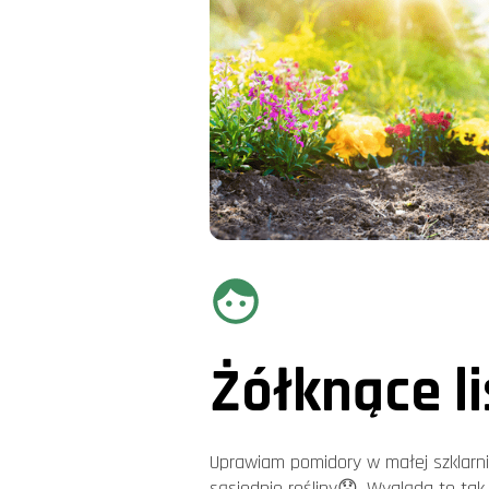
Żółknące l
Uprawiam pomidory w małej szklarni,
sąsiednie rośliny😟. Wygląda to tak