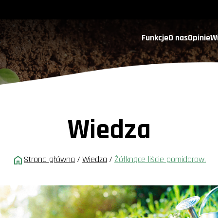
Funkcje
O nas
Opinie
W
Wiedza
Strona główna
/
Wiedza
/
Żółknące liście pomidorow.