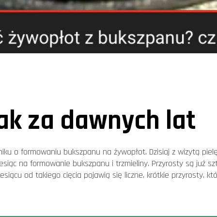
ak za dawnych lat
miku o formowaniu bukszpanu na żywopłot. Dzisiaj z wizytą pielę
iesiąc na formowanie bukszpanu i trzmieliny. Przyrosty są już s
esiącu od takiego cięcia pojawią się liczne, krótkie przyrosty, k