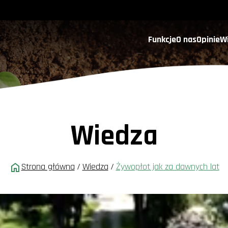
Funkcje
O nas
Opinie
W
Wiedza
Strona główna
/
Wiedza
/
Żywopłot jak za dawnych lat