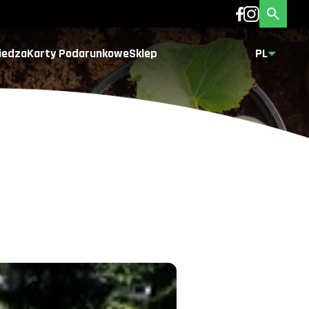
iedza
Karty Podarunkowe
Sklep
PL