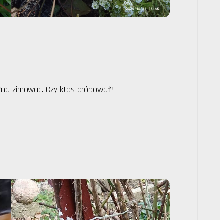
żna zimowac. Czy ktos pröbował?