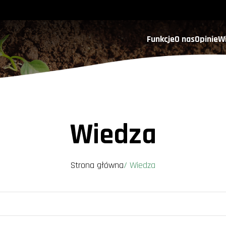
Funkcje
O nas
Opinie
W
Wiedza
Strona główna
/
Wiedza