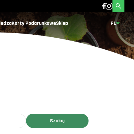
iedza
Karty Podarunkowe
Sklep
PL
Szukaj