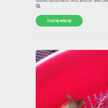
Działka uprzątnięta, teraz jeszcze tylko pl
🤔
Czytaj więcej