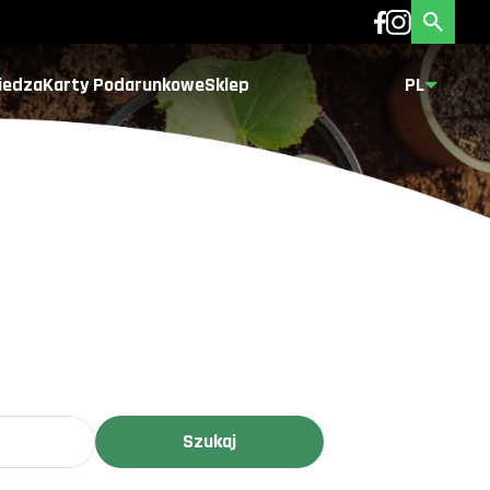
iedza
Karty Podarunkowe
Sklep
PL
Szukaj