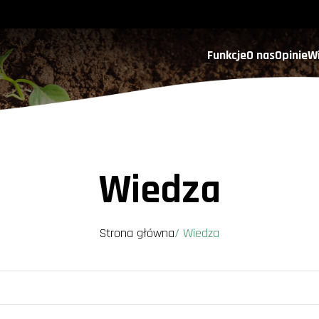
Funkcje
O nas
Opinie
W
Wiedza
Strona główna
/
Wiedza