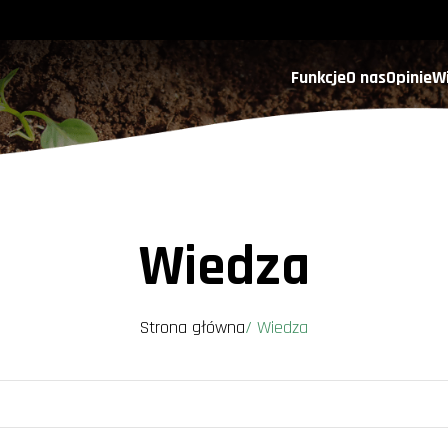
Funkcje
O nas
Opinie
W
Wiedza
Strona główna
/
Wiedza