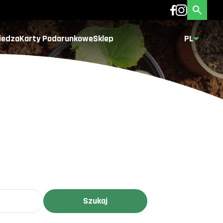
iedza
Karty Podarunkowe
Sklep
PL
Szukaj