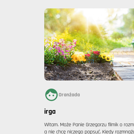
Oranżada
irga
Witam. Może Panie Grzegorzu filmik o roz
a nie chcę niczego popsuć. Kiedy rozmnaża