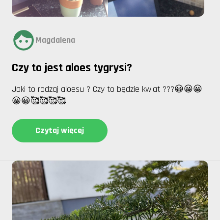
Magdalena
Czy to jest aloes tygrysi?
Jaki to rodzaj aloesu ? Czy to będzie kwiat ???😀😀😀
😀😀🥰🥰🥰🥰
Czytaj więcej