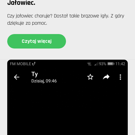
Jałowiec.
Czy jałowiec choruje? Dostał takie brązowe igły. Z góry
dziękuje za pomoc.
Czytaj więcej