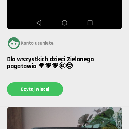
Konto usunięte
Dla wszystkich dzieci Zielonego
pogotowia 🌳💚💚🌞🤓
Czytaj więcej