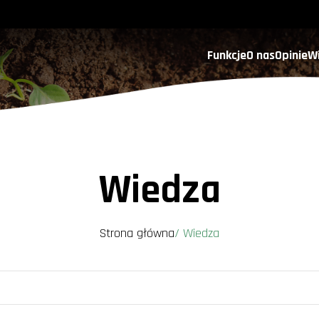
Funkcje
O nas
Opinie
W
Wiedza
Strona główna
/
Wiedza