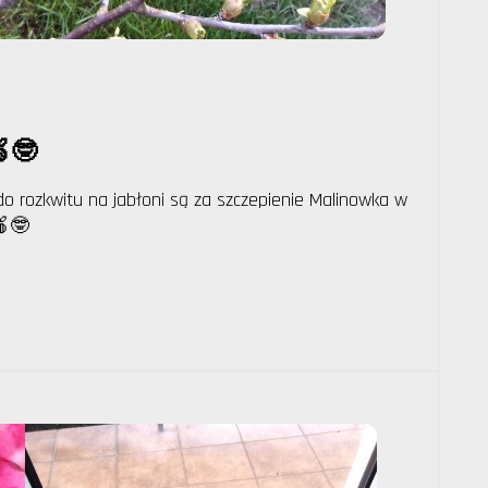
🍏🤓
 rozkwitu na jabłoni są za szczepienie Malinowka w
🍎🤓