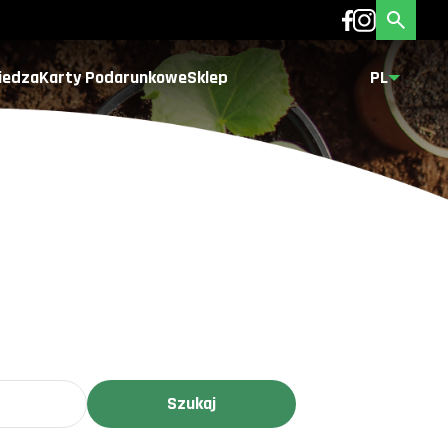
iedza
Karty Podarunkowe
Sklep
PL
Szukaj