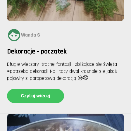
Wanda S
Dekoracje - początek
Długie wieczory+trochę fantazji +zbliżające się święta
=potrzeba dekoracji. No i tacy dwaj krasnale się jakoś
pojawiły z, parapetową dekoracją 😒🤭
Czytaj więcej