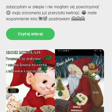
zobaczyłam w sklepie i nie mogłam się powstrzymać
😉 moja astromeria już przestała kwitnąć. 😭 małe
wspomnienie lata 🌺🤣 pozdrawiam 🤗🤗🤗
Czytaj więcej