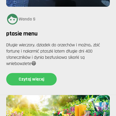
Wanda S
ptasie menu
Długie wieczory, dziadek do orzechów i można,, zbić
fortunę i nakarmić ptaszki latem długie dni 400
słoneczników i dynia bezłuskowa sikorki są
wniebowziete😆
Czytaj więcej