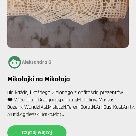
Aleksandra S
Mikołajki na Mikołaja
Dla każdej i każdego Zielonego z obfitością prezentów
❤️ Więc: dla p.Grzegorza,p.Piotra,Michaliny, Małgosi,
Bożenki,Wandzi,Asi,Misiaczki,Tereni,Dorotki,Ani,Basi,Kasi,Anity,
Alutki,Agnieszki,Darka,Piot...
Czytaj więcej