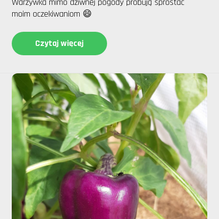
Warzywka mimo dziwnej pogody próbują sprostać
moim oczekiwaniom 😄
Czytaj więcej