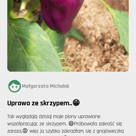
Małgorzata Michalak
Uprawa ze skrzypem..😁
Tak wyglądają dzisiaj moje plony uprawiane
współpracując ze skrzypem. 😄Próbowała zakraść się
zaraza,😡 więc ja szybko zakradłam się z gnojóweczką