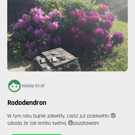
Hania Król
Rododendron
W tym roku bujnie zakwitły, część już przekwitła 😞
szkoda że tak krótko kwitną 😞pozdrawiam