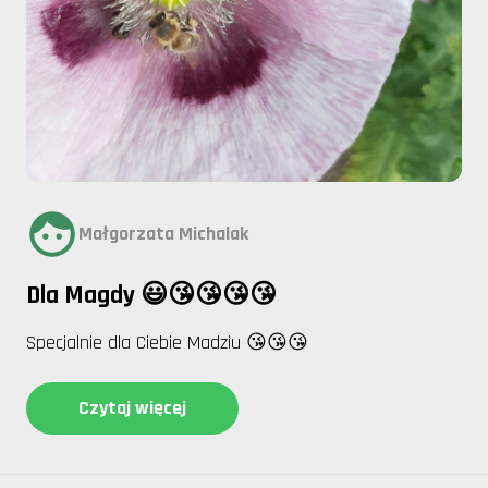
Małgorzata Michalak
Dla Magdy 😃😘😘😘😘
Specjalnie dla Ciebie Madziu 😘😘😘
Czytaj więcej