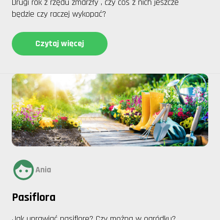
Drugi rok z rzędu zmarzły , czy coś z nich jeszcze
będzie czy raczej wykopać?
Czytaj więcej
Ania
Pasiflora
Jak uprawiać pasiflore? Czy można w ogródku?