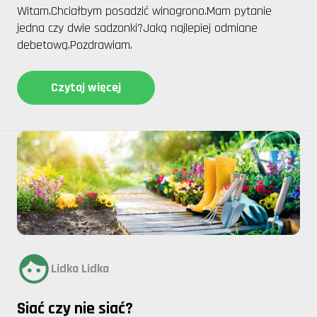
Witam.Chciałbym posadzić winogrono.Mam pytanie
jedna czy dwie sadzonki?Jaką najlepiej odmiane
debetową.Pozdrawiam.
Czytaj więcej
Lidka Lidka
Siać czy nie siać?