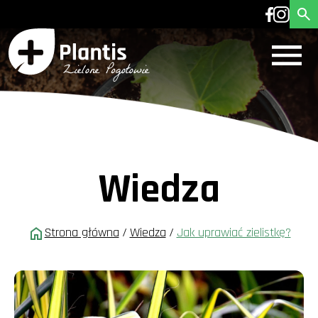
Wiedza
Strona główna
/
Wiedza
/
Jak uprawiać zielistkę?