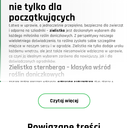
nie tylko dla
początkujących
Łatwa w uprawie, a jednocześnie przepiękna, bezpieczna dla zwierząt
i odporna na szkodniki –
zielistka
jest doskonałym wyborem dla
każdego miłośnika roślin doniczkowych. Z perspektywy naszego
wieloletniego doświadczenia, ta roślina zyskała sobie szczególne
miejsce w naszym sercu i w ogrodzie. Zielistka nie tylko dodaje uroku
każdemu wnętrzu, ale jest także niesamowicie wdzięczna w uprawie,
co czyni ją idealnym wyborem zarówno dla nowicjuszy, jak i dla
doświadczonych ogrodników.
Zielistka sternberga – klasyka wśród
roślin doniczkowych
Wśród wielu odmian zielistki,
zielistka sternberga
jest jedną z
najbardziej popularnych. Jej długie, wąskie liście przyciągają wzrok
dzięki swojemu jasnemu, zielono-białemu ubarwieniu. Co ciekawe, w
ubiegłym roku nasza zielistka sternberga zakwitła obficie, co było
Czytaj więcej
prawdziwą radością. Widok drobnych, białych kwiatów w pełni
rozkwitu przywołuje wspomnienia ciepłych, letnich dni, kiedy
pielęgnacja naszego ogrodu była czystą przyjemnością.
Dom w zielistkach – inspiracje na
YouTube
Powiązane treści