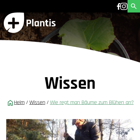
Wissen
Heim
/
Wissen
/
Wie regt man Bäume zum Blühen an?