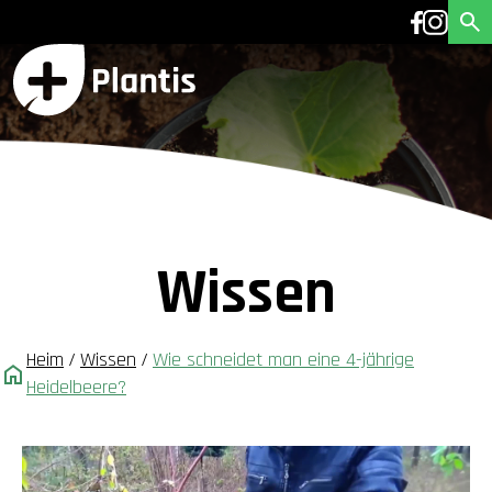
Wissen
Heim
/
Wissen
/
Wie schneidet man eine 4-jährige
Heidelbeere?